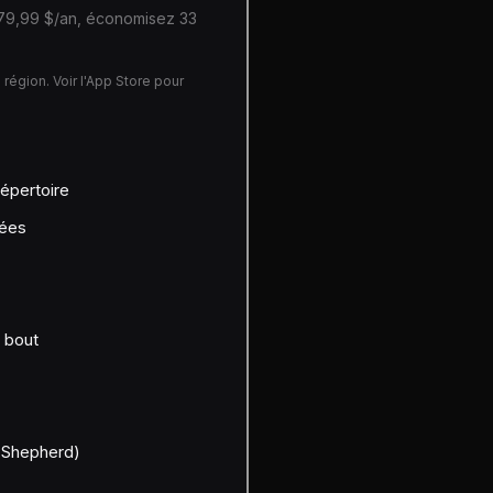
 79,99 $/an, économisez 33
a région. Voir l'App Store pour
répertoire
tées
 bout
(Shepherd)