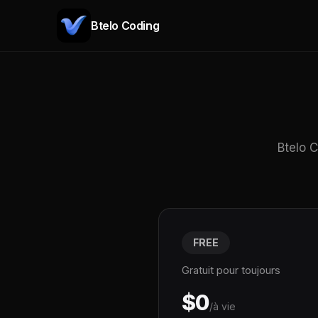
Btelo Coding
Btelo 
FREE
Gratuit pour toujours
$0
/à vie