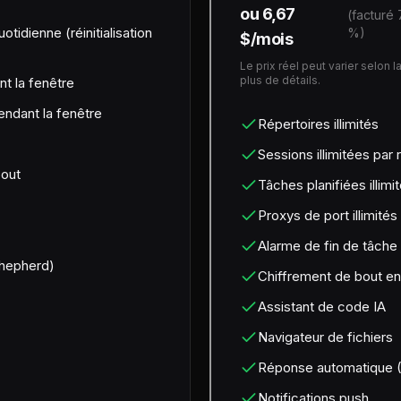
ou 6,67
(facturé
otidienne (réinitialisation
%)
$/mois
Le prix réel peut varier selon l
plus de détails.
nt la fenêtre
pendant la fenêtre
Répertoires illimités
Sessions illimitées par 
bout
Tâches planifiées illimi
Proxys de port illimités
Alarme de fin de tâche
hepherd)
Chiffrement de bout en
Assistant de code IA
Navigateur de fichiers
Réponse automatique 
Notifications push