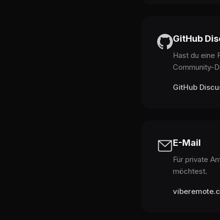
GitHub Dis
Hast du eine 
Community-Di
GitHub Discu
E-Mail
Für private A
möchtest.
viberemote