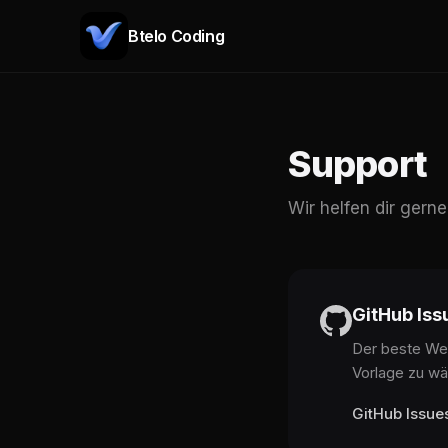
Btelo Coding
Support
Wir helfen dir gern
GitHub Iss
Der beste Weg
Vorlage zu wä
GitHub Issue