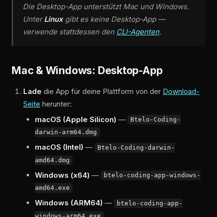
Die Desktop-App unterstützt Mac und Windows.
Unter
Linux
gibt es keine Desktop-App —
verwende stattdessen den
CLI-Agenten
.
Mac & Windows: Desktop-App
Lade
die App für deine Plattform von der
Download-
Seite
herunter:
macOS (Apple Silicon)
—
Btelo-Coding-
darwin-arm64.dmg
macOS (Intel)
—
Btelo-Coding-darwin-
amd64.dmg
Windows (x64)
—
btelo-coding-app-windows-
amd64.exe
Windows (ARM64)
—
btelo-coding-app-
windows-arm64.exe