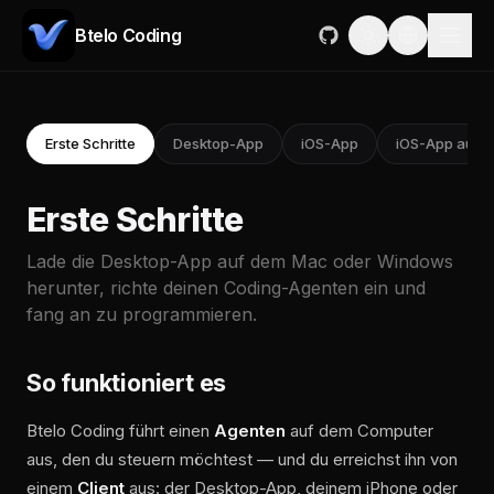
Btelo Coding
Erste Schritte
Desktop-App
iOS-App
iOS-App auf 
Erste Schritte
Lade die Desktop-App auf dem Mac oder Windows
herunter, richte deinen Coding-Agenten ein und
fang an zu programmieren.
So funktioniert es
Btelo Coding führt einen
Agenten
auf dem Computer
aus, den du steuern möchtest — und du erreichst ihn von
einem
Client
aus: der Desktop-App, deinem iPhone oder