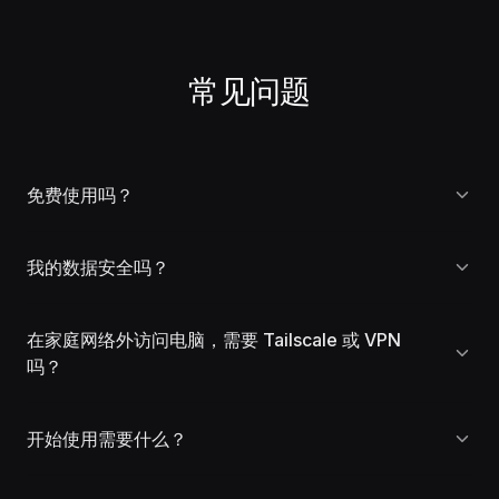
常见问题
免费使用吗？
产品永久免费。免费用户每天可使用 90 分钟（按本地时间
我的数据安全吗？
早上 6 点重置），时段内可无限创建会话和无限端口代理，
并附 1 个定时任务（cron）。无需信用卡。PRO 订阅可解除
安全。所有通信均采用非对称加密进行端到端加密。没有任
每日时长上限，并解锁无限定时任务、高级控制和优先支
在家庭网络外访问电脑，需要 Tailscale 或 VPN
何中间节点——包括中继服务器——能读取你的数据。中继
持。
吗？
只是一条盲管道：它仅在你的 iPhone 和电脑之间转发加密字
节。
不需要。Btelo Coding 内置远程访问能力。只要你的电脑运
开始使用需要什么？
行着 CLI 代理并连上互联网，你就能从任何地方访问它——
无需 Tailscale、无需 VPN、无需端口转发。
你只需要两样东西：