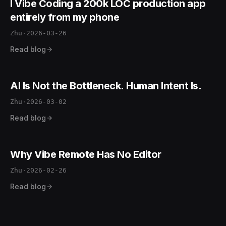
I Vibe Coding a 200k LOC production app
entirely from my phone
Zhu
·
2026-03-26
Read blog
AI Is Not the Bottleneck. Human Intent Is.
Zhu
·
2026-03-02
Read blog
Why Vibe Remote Has No Editor
Zhu
·
2026-02-26
Read blog