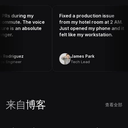
 during my
Fixed a production issue
ute. The voice
from my hotel room at 2 AM.
is an absolute
Just opened my phone and it
.
felt like my workstation.
riguez
James Park
gineer
Tech Lead
来自
博客
查看全部