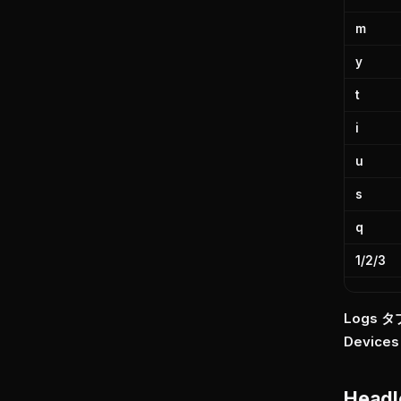
m
y
t
i
u
s
q
1/2/3
Logs 
Devic
Head