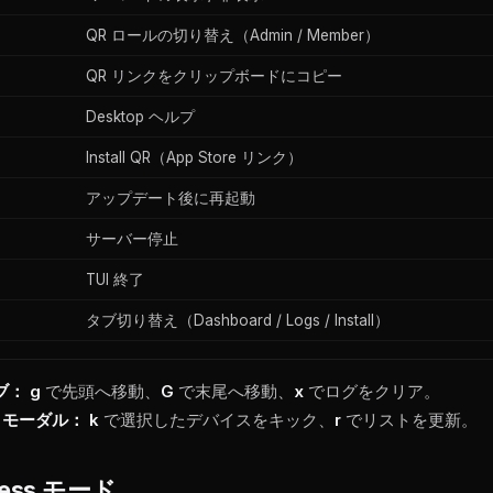
QR ロールの切り替え（Admin / Member）
QR リンクをクリップボードにコピー
Desktop ヘルプ
Install QR（App Store リンク）
アップデート後に再起動
サーバー停止
TUI 終了
タブ切り替え（Dashboard / Logs / Install）
タブ：
g
で先頭へ移動、
G
で末尾へ移動、
x
でログをクリア。
es モーダル：
k
で選択したデバイスをキック、
r
でリストを更新。
less モード