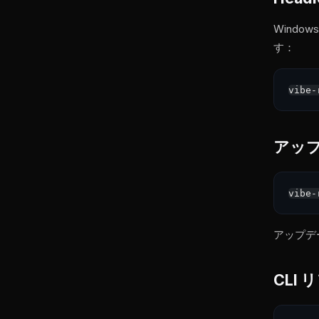
Wind
す：
アッ
アップデ
CLI