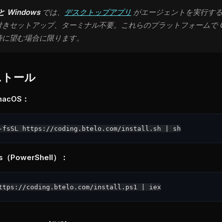
と Windows
では、
デスクトップアプリ
がエージェントを実行する
付きセットアップ、ターミナル不要。これらのプラットフォームで C
特に望む場合に限ります。
ストール
 macOS：
s（PowerShell）：