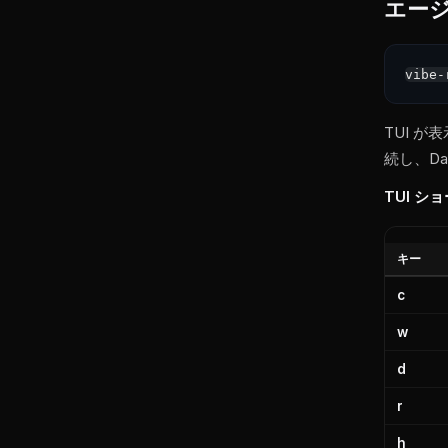
エー
TUI が
続し、Da
TUI シ
キー
c
w
d
r
h