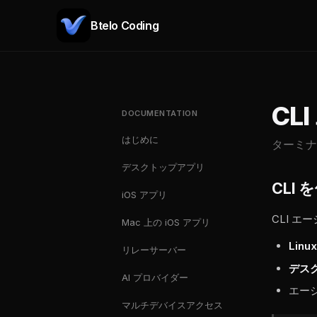
Btelo Coding
CL
DOCUMENTATION
はじめに
ターミナ
デスクトップアプリ
CLI
iOS アプリ
CLI エ
Mac 上の iOS アプリ
Lin
リレーサーバー
デス
AI プロバイダー
エー
マルチデバイスアクセス