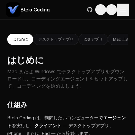
Btelo Coding
はじめに
デスクトップアプリ
iOS アプリ
Mac 上の i
はじめに
Mac または Windows でデスクトップアプリをダウン
ロードし、コーディングエージェントをセットアップし
て、コーディングを始めましょう。
仕組み
Btelo Coding は、制御したいコンピューターで
エージェン
ト
を実行し、
クライアント
— デスクトップアプリ、
iPhone、または iPad — から接続します。