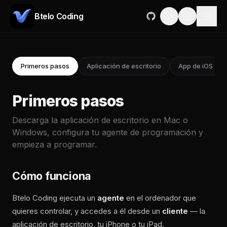
Btelo Coding
Primeros pasos
Aplicación de escritorio
App de iOS
Primeros pasos
Descarga la aplicación de escritorio en Mac o
Windows, configura tu agente de programación y
empieza a programar.
Cómo funciona
Btelo Coding ejecuta un
agente
en el ordenador que
quieres controlar, y accedes a él desde un
cliente
— la
aplicación de escritorio, tu iPhone o tu iPad.