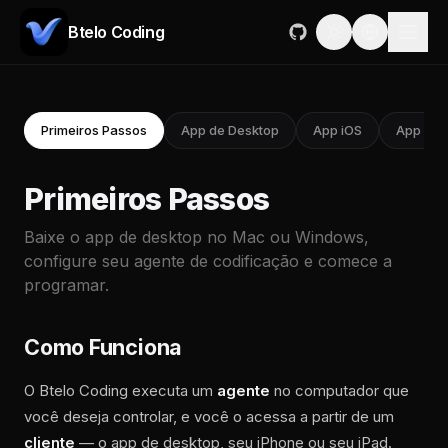
Btelo Coding
Primeiros Passos
App de Desktop
App iOS
App iOS
Primeiros Passos
Baixe o app de desktop no Mac ou Windows,
configure seu agente de codificação e comece a
programar.
Como Funciona
O Btelo Coding executa um
agente
no computador que
você deseja controlar, e você o acessa a partir de um
cliente
— o app de desktop, seu iPhone ou seu iPad.