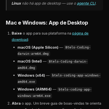
Linux
não há app de desktop — use o
agente CLI
.
Mac e Windows: App de Desktop
Baixe
o app para sua plataforma na
página de
download
:
macOS (Apple Silicon)
—
Btelo-Coding-
darwin-arm64.dmg
macOS (Intel)
—
Btelo-Coding-darwin-
amd64.dmg
Windows (x64)
—
btelo-coding-app-windows-
amd64.exe
Windows (ARM64)
—
btelo-coding-app-
windows-arm64.exe
Abra
o app. Um breve guia de boas-vindas te orienta