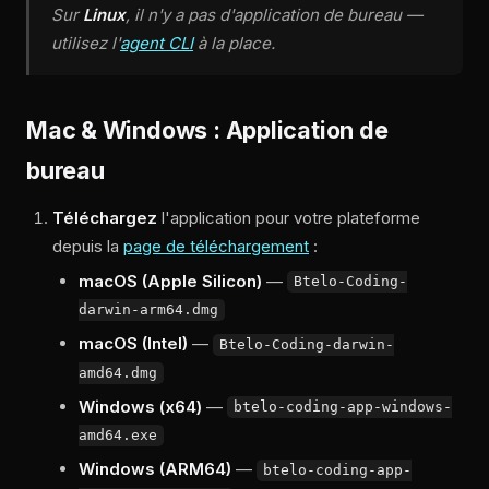
Sur
Linux
, il n'y a pas d'application de bureau —
utilisez l'
agent CLI
à la place.
Mac & Windows : Application de
bureau
Téléchargez
l'application pour votre plateforme
depuis la
page de téléchargement
:
macOS (Apple Silicon)
—
Btelo-Coding-
darwin-arm64.dmg
macOS (Intel)
—
Btelo-Coding-darwin-
amd64.dmg
Windows (x64)
—
btelo-coding-app-windows-
amd64.exe
Windows (ARM64)
—
btelo-coding-app-